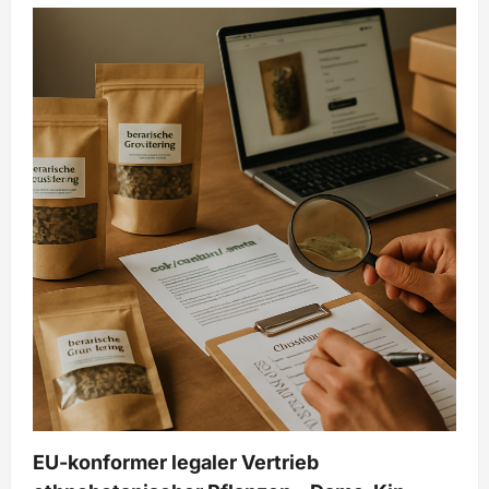
Ethik
in
der
Forschung:
Ethnobotanik
bei
Dame-
Kin
verantwortungsvoll
EU-konformer legaler Vertrieb