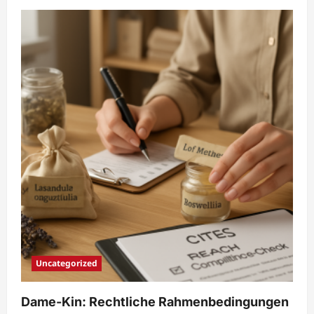
about
Nebenwirkungen
und
Richtlinien
bei
Ethnobotanik
–
Dame-
Kin
Uncategorized
Dame-Kin: Rechtliche Rahmenbedingungen