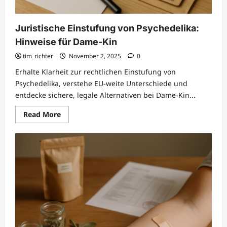
Juristische Einstufung von Psychedelika:
Hinweise für Dame-Kin
tim_richter
November 2, 2025
0
Erhalte Klarheit zur rechtlichen Einstufung von
Psychedelika, verstehe EU-weite Unterschiede und
entdecke sichere, legale Alternativen bei Dame-Kin...
Read
Read More
more
about
Juristische
Einstufung
von
Psychedelika:
Hinweise
für
Dame-
Kin