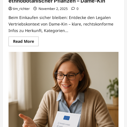
ethnobotanischer Pflanzen – Dame-Kin
tim_richter
November 2, 2025
0
Beim Einkaufen sicher bleiben: Entdecke den Legalen
Vertriebskontext von Dame-Kin – klare, rechtskonforme
Infos zu Herkunft, Kategorien...
Read
Read More
more
about
EU-
konformer
legaler
Vertrieb
ethnobotanischer
Pflanzen
–
Dame-
Kin