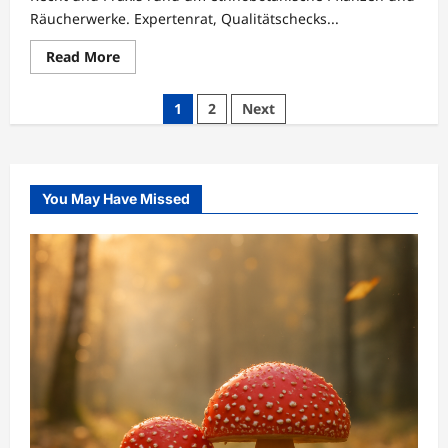
Räucherwerke. Expertenrat, Qualitätschecks...
Read
Read More
more
about
Sicherheit
Posts
1
2
Next
und
Risiko
pagination
bei
Ethnobotanik-
Produkten
Dame-
Kin
You May Have Missed