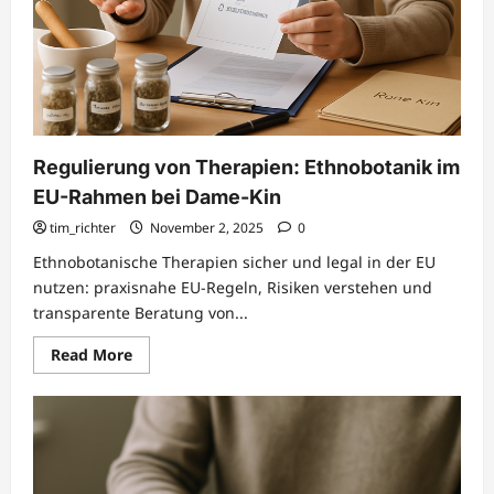
Regulierung von Therapien: Ethnobotanik im
EU-Rahmen bei Dame-Kin
tim_richter
November 2, 2025
0
Ethnobotanische Therapien sicher und legal in der EU
nutzen: praxisnahe EU-Regeln, Risiken verstehen und
transparente Beratung von...
Read
Read More
more
about
Regulierung
von
Therapien:
Ethnobotanik
im
EU-
Rahmen