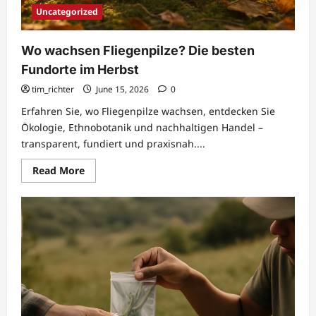
Uncategorized
Wo wachsen Fliegenpilze? Die besten
Fundorte im Herbst
tim_richter
June 15, 2026
0
Erfahren Sie, wo Fliegenpilze wachsen, entdecken Sie
Ökologie, Ethnobotanik und nachhaltigen Handel –
transparent, fundiert und praxisnah....
Read
Read More
more
about
Wo
wachsen
Fliegenpilze?
Die
besten
Fundorte
im
Herbst