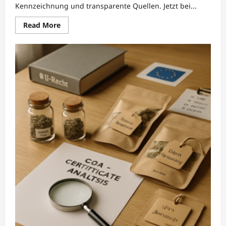
Kennzeichnung und transparente Quellen. Jetzt bei...
Read
Read More
more
about
Dame-
Kin:
EU-
und
Landesregelungen
für
ethnobotanische
Pflanzen