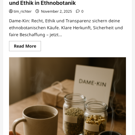
und Ethik in Ethnobotanik
tim_richter
November 2, 2025
0
Dame-Kin: Recht, Ethik und Transparenz sichern deine
ethnobotanischen Käufe. Klare Herkunft, Sicherheit und
faire Beschaffung – jetzt...
Read
Read More
more
about
Dame-
Kin:
Rechtliche
Rahmenbedingungen
und
Ethik
in
Ethnobotanik