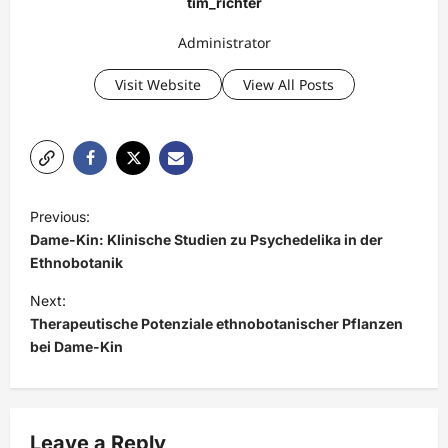
tim_richter
Administrator
Visit Website
View All Posts
P
Previous:
o
Dame-Kin: Klinische Studien zu Psychedelika in der
s
Ethnobotanik
t
Next:
Therapeutische Potenziale ethnobotanischer Pflanzen
n
bei Dame-Kin
a
v
i
Leave a Reply